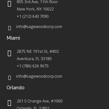
805 3rd Ave, 11th floor
New York, NY 10022
+1 (212) 643 7090
info@sagewoodcorp.com
Miami
2875 NE 191st St, #802
Aventura, FL 33180
+1 (786) 626 9675
info@sagewoodcorp.com
Orlando
201 S Orange Ave, #1060
Orlando, FL 32801