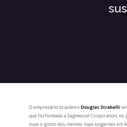
sus
O empresário brasileiro
Douglas Strabelli
tem
que foi fundada a Sagewood Corporation, os 
mais o gosto dos clientes mais exigentes em 