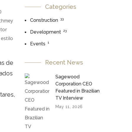
Categories
O
33
athmey
Construction
etor
23
Development
estilo
1
Events
Recent News
las de
tados
Sagewood
Corporation CEO
Featured in Brazilian
tares,
TV Interview
May 11, 2026