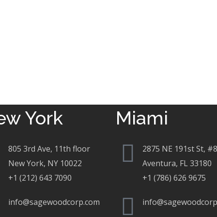
ew York
Miami
805 3rd Ave, 11th floor
2875 NE 191st St, #
New York, NY 10022
Aventura, FL 33180
+1 (212) 643 7090
+1 (786) 626 9675
info@sagewoodcorp.com
info@sagewoodcorp