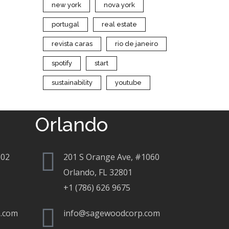
new york
nova york
portugal
real estate
revista caras
rio de janeiro
spotify
start
sustainability
youtube
Orlando
802
201 S Orange Ave, #1060
Orlando, FL 32801
+1 (786) 626 9675
.com
info@sagewoodcorp.com