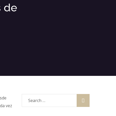
s de
esde
da vez