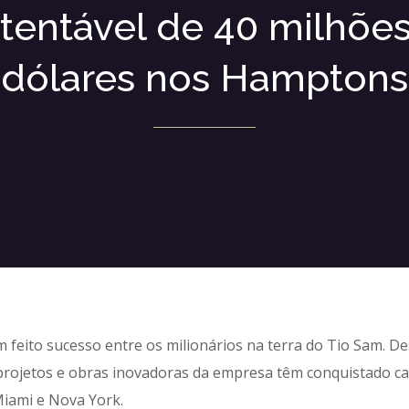
tentável de 40 milhõe
dólares nos Hamptons
 feito sucesso entre os milionários na terra do Tio Sam. D
projetos e obras inovadoras da empresa têm conquistado ca
Miami e Nova York.