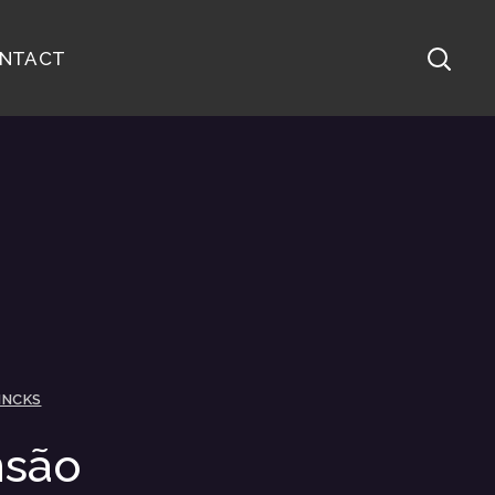
NTACT
INCKS
nsão