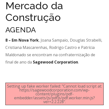
Mercado da
Construção
AGENDA
8 – Em Nova York
, Joana Sampaio, Douglas Strabelli,
Cristiana Mascarenhas, Rodrigo Castro e Patrícia
Maldonado se encontram na confraternização de
final de ano da
Sagewood Corporation
.
Setting up fake worker failed: "Cannot load script at:
https://sagewoodcorporation.com/wp-
content/plugins/pdf-
embedder/assets/js/pdfjs/pdf.worker.min.js?
ver=2.2.228".