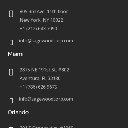
805 3rd Ave, 11th floor
New York, NY 10022
+1 (212) 643 7090
info@sagewoodcorp.com
Miami
2875 NE 191st St, #802
Aventura, FL 33180
+1 (786) 626 9675
info@sagewoodcorp.com
Orlando
201 S Orange Ave, #1060