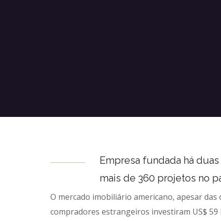
Empresa fundada há duas d
mais de 360 projetos no pa
O mercado imobiliário americano, apesar das 
compradores estrangeiros investiram US$ 59 