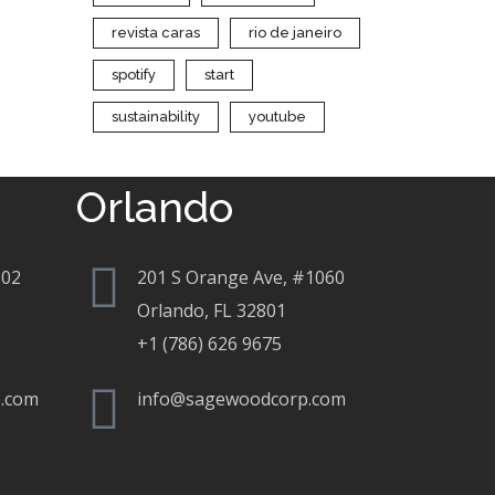
revista caras
rio de janeiro
spotify
start
sustainability
youtube
Orlando
802
201 S Orange Ave, #1060
Orlando, FL 32801
+1 (786) 626 9675
.com
info@sagewoodcorp.com