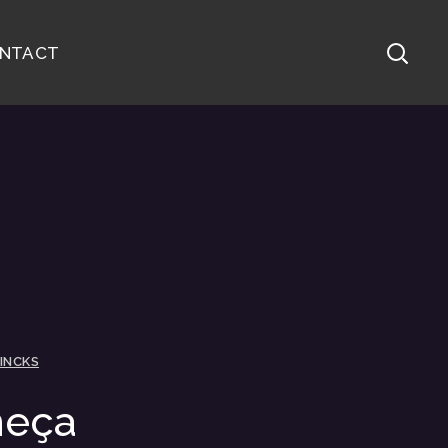
NTACT
INCKS
meça