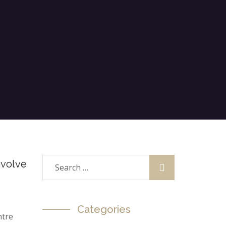
nvolve
Categories
ntre